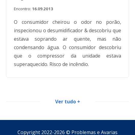
Encontro:
16.09.2013
O consumidor cheirou o odor no porão,
inspecionou o desumidificador & descobriu que
estava soprando ar quente, mas não
condensando água. O consumidor descobriu
que o compressor da unidade estava
superaquecido. Risco de incêndio.
Frigidaire FDF70S1
Ver tudo +
Encontro:
18.09.2013
O consumidor relatou que o desumidificador
Copyright 2022-2026 ©
Problemas e Avarias
está muito quente durante o trabalho. O