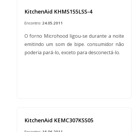
KitchenAid KHMS155LSS-4
Encontro:
24.05.2011
O forno Microhood ligou-se durante a noite
emitindo um som de bipe. consumidor não
poderia pará-lo, exceto para desconectá-lo.
KitchenAid KEMC307KSS05
Encontro:
16.06.2011