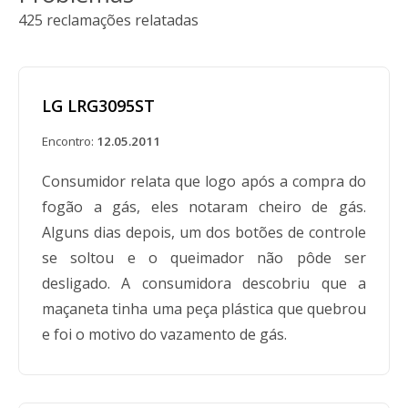
425 reclamações relatadas
Os fogões elétricos LG com datas de venda
originais de janeiro de 2006 a junho de 2010.
Os queimadores dos fogões elétricos podem
LG LRG3095ST
não desligar após serem desligados e a
configuração de temperatura pode aumentar
Encontro:
12.05.2011
inesperadamente durante o uso, apresentando
Consumidor relata que logo após a compra do
riscos de queimadura e incêndio aos
fogão a gás, eles notaram cheiro de gás.
consumidores.
Alguns dias depois, um dos botões de controle
se soltou e o queimador não pôde ser
desligado. A consumidora descobriu que a
maçaneta tinha uma peça plástica que quebrou
e foi o motivo do vazamento de gás.