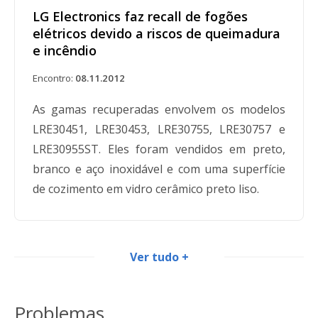
LG Electronics faz recall de fogões
elétricos devido a riscos de queimadura
e incêndio
Encontro:
08.11.2012
As gamas recuperadas envolvem os modelos
LRE30451, LRE30453, LRE30755, LRE30757 e
LRE30955ST. Eles foram vendidos em preto,
branco e aço inoxidável e com uma superfície
de cozimento em vidro cerâmico preto liso.
Ver tudo +
Produtos recolhidos vendidos pela
Home Depot após o anúncio dos recalls
Problemas
Encontro:
18.11.2015