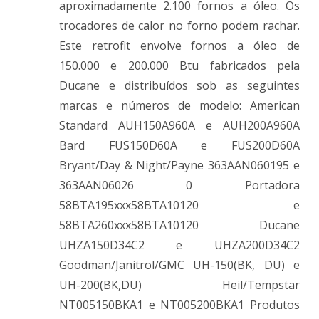
aproximadamente 2.100 fornos a óleo. Os
trocadores de calor no forno podem rachar.
Este retrofit envolve fornos a óleo de
150.000 e 200.000 Btu fabricados pela
Ducane e distribuídos sob as seguintes
marcas e números de modelo: American
Standard AUH150A960A e AUH200A960A
Bard FUS150D60A e FUS200D60A
Bryant/Day & Night/Payne 363AAN060195 e
363AAN06026 0 Portadora
58BTA195xxx58BTA10120 e
58BTA260xxx58BTA10120 Ducane
UHZA150D34C2 e UHZA200D34C2
Goodman/Janitrol/GMC UH-150(BK, DU) e
UH-200(BK,DU) Heil/Tempstar
NT005150BKA1 e NT005200BKA1 Produtos